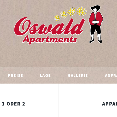
PREISE
LAGE
GALLERIE
ANFR
1 ODER 2
APPA