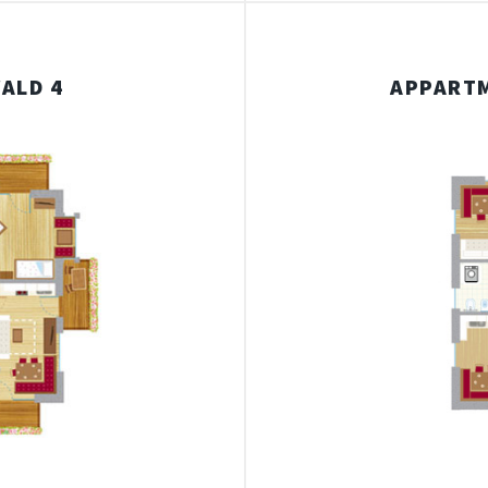
ALD 4
APPART