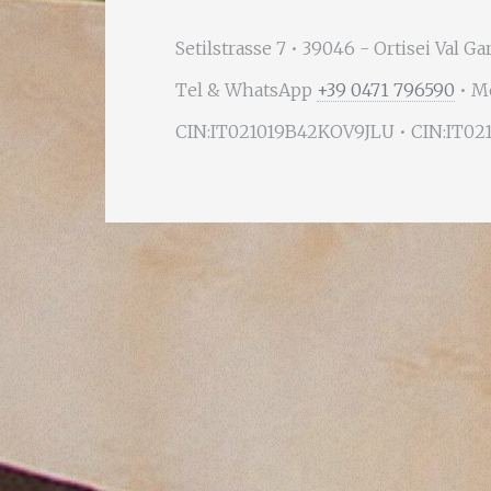
Setilstrasse 7 • 39046 - Ortisei Val Ga
Tel & WhatsApp
+39 0471 796590
• M
CIN:IT021019B42KOV9JLU • CIN:IT0