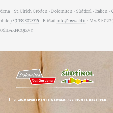
rdena - St. Ulrich Gröden • Dolomiten • Südtirol • Italien •
obile
+39 333 3023315
• E-Mail
info@oswald.it
• M.w.S.t: 02
21061B4XNCQIZVY
©
2019 APARTMENTS OSWALD. ALL RIGHTS RESERVED.