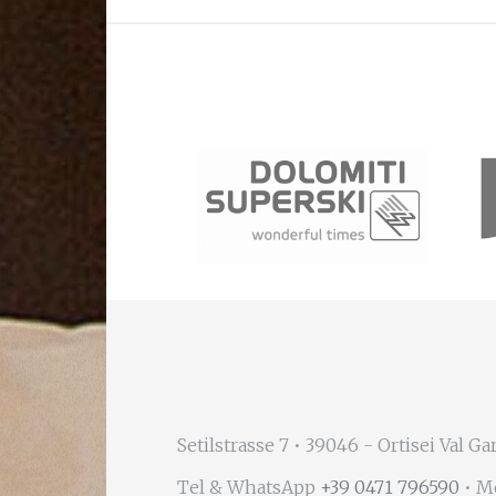
Setilstrasse 7 • 39046 - Ortisei Val Ga
Tel & WhatsApp
+39 0471 796590
• M