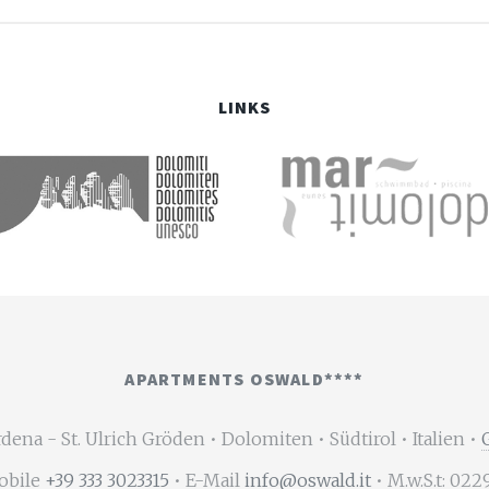
LINKS
APARTMENTS OSWALD****
rdena - St. Ulrich Gröden • Dolomiten • Südtirol • Italien •
obile
+39 333 3023315
• E-Mail
info@oswald.it
• M.w.S.t: 02